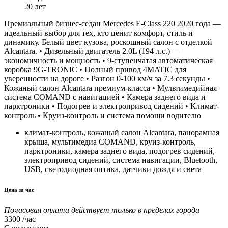
20 лет
Премиальный бизнес-седан Mercedes E-Class 220 2020 года —
идеальный выбор для тех, кто ценит комфорт, стиль и
динамику. Белый цвет кузова, роскошный салон с отделкой
Alcantara. • Дизельный двигатель 2.0L (194 л.с.) —
экономичность и мощность • 9-ступенчатая автоматическая
коробка 9G-TRONIC • Полный привод 4MATIC для
уверенности на дороге • Разгон 0-100 км/ч за 7.3 секунды •
Кожаный салон Alcantara премиум-класса • Мультимедийная
система COMAND с навигацией • Камера заднего вида и
парктроники • Подогрев и электропривод сидений • Климат-
контроль • Круиз-контроль и система помощи водителю
климат-контроль, кожаный салон Alcantara, панорамная
крыша, мультимедиа COMAND, круиз-контроль,
парктроники, камера заднего вида, подогрев сидений,
электропривод сидений, система навигации, Bluetooth,
USB, светодиодная оптика, датчики дождя и света
Цена за час
Почасовая оплата действует только в пределах города
3300
/час