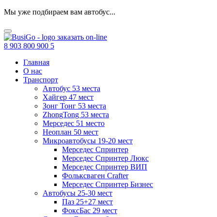
Мы уже подбираем вам автобус...
заказать
on-line
8 903 800 900 5
Главная
О нас
Транспорт
Автобус 53 места
Хайгер 47 мест
Зонг Тонг 53 места
ZhongTong 53 места
Мерседес 51 место
Неоплан 50 мест
Микроавтобусы 19-20 мест
Мерседес Спринтер
Мерседес Спринтер Люкс
Мерседес Спринтер ВИП
Фольксваген Crafter
Мерседес Спринтер Бизнес
Автобусы 25-30 мест
Паз 25+27 мест
ФоксБас 29 мест