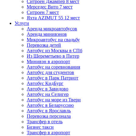
Ситроен Джампер 8 мест
Мерседес Вито 7 мест
Ситроен 7 мест
Яхта АZIMUT 55 12 мест
Услуги
Аренда микроавтобусов
Аренда минивэнов
Микроавтобус на свадьбу
Перевозка детей
Автобус из Москвы в СПб
Из Шереметьево в Питер
Минивэн в аэропорт
Автобус на соревнования
Автобус для студентов
Автобус в Парк Патриот
Автобус КидБург
Автобус в Завидово
Автобус на Селигер
Автобус на море из Твери
Автобус в Беларуссию
Автобус в Ярославль
Перевозка персонала
Трансфер в отель
Бизнес такси
Трансфер в аэропорт