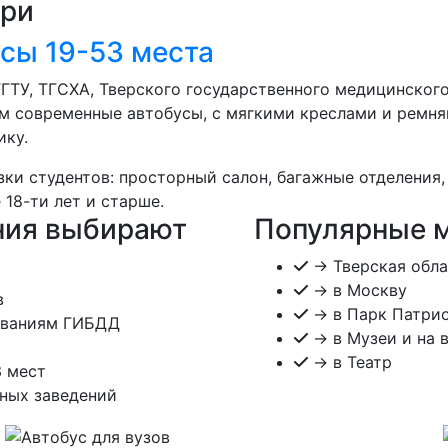
ери
сы 19-53 места
ТГТУ, ТГСХА, Тверского государственного медицинског
ем современные автобусы, с мягкими креслами и ремня
ику.
ки студентов: просторный салон, багажные отделения,
18-ти лет и старше.
ния выбирают
Популярные 
→ Тверская обла
→ в Москву
в
→ в Парк Патри
ованиям ГИБДД
→ в Музеи и на 
→ в Театр
3 мест
ных заведений