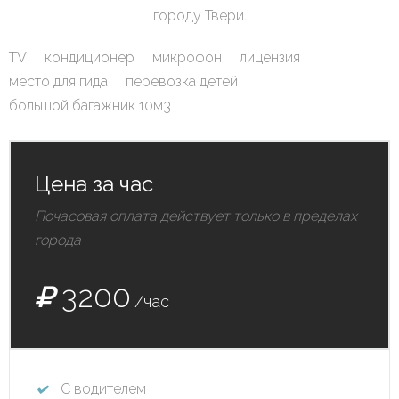
городу Твери.
TV
кондиционер
микрофон
лицензия
место для гида
перевозка детей
большой багажник 10м3
Цена за час
Почасовая оплата действует только в пределах
города
3200
/час
С водителем